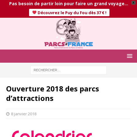
Pas besoin de partir loin pour faire un grand voyage…
X
Découvrez le Puy du Fou dès 37 € !
Ouverture 2018 des parcs
d’attractions
8 janvier 2018