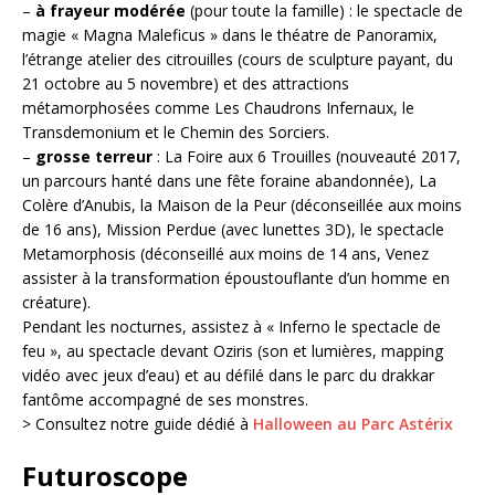
–
à frayeur modérée
(pour toute la famille) : le spectacle de
magie « Magna Maleficus » dans le théatre de Panoramix,
l’étrange atelier des citrouilles (cours de sculpture payant, du
21 octobre au 5 novembre) et des attractions
métamorphosées comme Les Chaudrons Infernaux, le
Transdemonium et le Chemin des Sorciers.
–
grosse terreur
: La Foire aux 6 Trouilles (nouveauté 2017,
un parcours hanté dans une fête foraine abandonnée), La
Colère d’Anubis, la Maison de la Peur (déconseillée aux moins
de 16 ans), Mission Perdue (avec lunettes 3D), le spectacle
Metamorphosis (déconseillé aux moins de 14 ans, Venez
assister à la transformation époustouflante d’un homme en
créature).
Pendant les nocturnes, assistez à « Inferno le spectacle de
feu », au spectacle devant Oziris (son et lumières, mapping
vidéo avec jeux d’eau) et au défilé dans le parc du drakkar
fantôme accompagné de ses monstres.
> Consultez notre guide dédié à
Halloween au Parc Astérix
Futuroscope