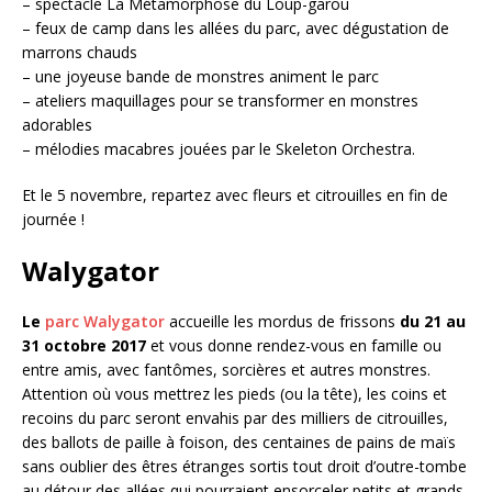
– spectacle La Métamorphose du Loup-garou
– feux de camp dans les allées du parc, avec dégustation de
marrons chauds
– une joyeuse bande de monstres animent le parc
– ateliers maquillages pour se transformer en monstres
adorables
– mélodies macabres jouées par le Skeleton Orchestra.
Et le 5 novembre, repartez avec fleurs et citrouilles en fin de
journée !
Walygator
Le
parc Walygator
accueille les mordus de frissons
du 21 au
31 octobre 2017
et vous donne rendez-vous en famille ou
entre amis, avec fantômes, sorcières et autres monstres.
Attention où vous mettrez les pieds (ou la tête), les coins et
recoins du parc seront envahis par des milliers de citrouilles,
des ballots de paille à foison, des centaines de pains de maïs
sans oublier des êtres étranges sortis tout droit d’outre-tombe
au détour des allées qui pourraient ensorceler petits et grands.