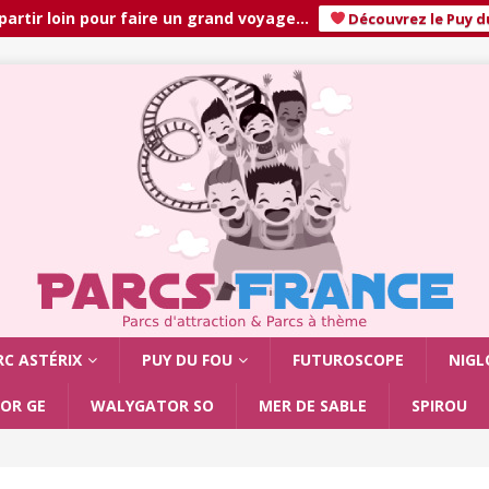
partir loin pour faire un grand voyage…
Découvrez le Puy du
RC ASTÉRIX
PUY DU FOU
FUTUROSCOPE
NIGL
OR GE
WALYGATOR SO
MER DE SABLE
SPIROU