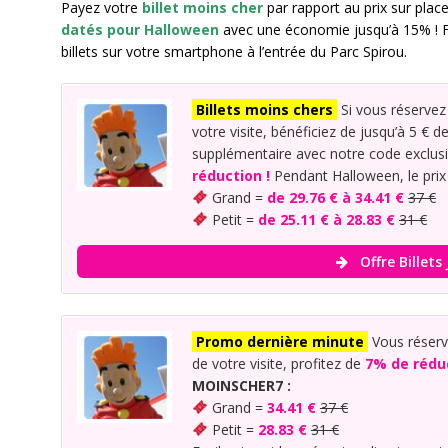
Payez votre
billet moins cher
par rapport au prix sur plac
datés pour Halloween
avec une économie jusqu’à 15% ! Fa
billets sur votre smartphone à l’entrée du Parc Spirou.
Billets moins chers
Si vous réservez 
votre visite, bénéficiez de jusqu’à 5 € d
supplémentaire avec notre code exclus
réduction !
Pendant Halloween, le pri
Grand =
de 29.76 € à 34.41 €
37 €
Petit =
de 25.11 € à 28.83 €
31 €
Offre Billets 
Promo dernière minute
Vous réserve
de votre visite, profitez de
7% de rédu
MOINSCHER7 :
Grand =
34.41 €
37 €
Petit =
28.83 €
31 €