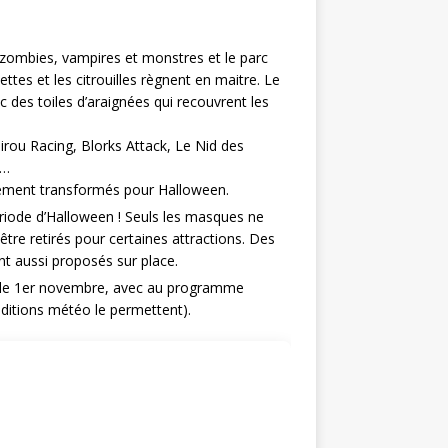
zombies, vampires et monstres et le parc
tes et les citrouilles règnent en maitre. Le
es toiles d’araignées qui recouvrent les
rou Racing, Blorks Attack, Le Nid des
r…
alement transformés pour Halloween.
ériode d’Halloween ! Seuls les masques ne
tre retirés pour certaines attractions. Des
ont aussi proposés sur place.
et le 1er novembre, avec au programme
onditions météo le permettent).