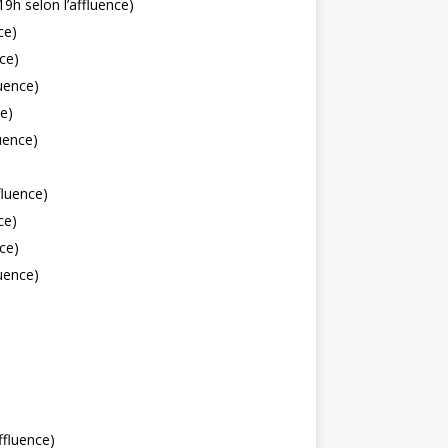
9h selon l’affluence)
ce)
ce)
uence)
ce)
uence)
fluence)
ce)
ce)
uence)
ffluence)