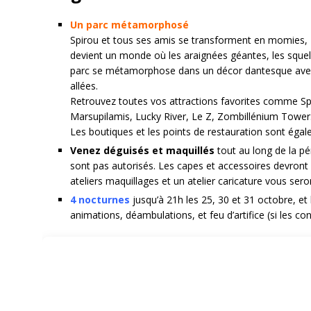
Un parc métamorphosé
Spirou et tous ses amis se transforment en momies, 
devient un monde où les araignées géantes, les squelet
parc se métamorphose dans un décor dantesque avec d
allées.
Retrouvez toutes vos attractions favorites comme Spi
Marsupilamis, Lucky River, Le Z, Zombillénium Towe
Les boutiques et les points de restauration sont ég
Venez déguisés et maquillés
tout au long de la p
sont pas autorisés. Les capes et accessoires devront ê
ateliers maquillages et un atelier caricature vous ser
4 nocturnes
jusqu’à 21h les 25, 30 et 31 octobre, 
animations, déambulations, et feu d’artifice (si les c