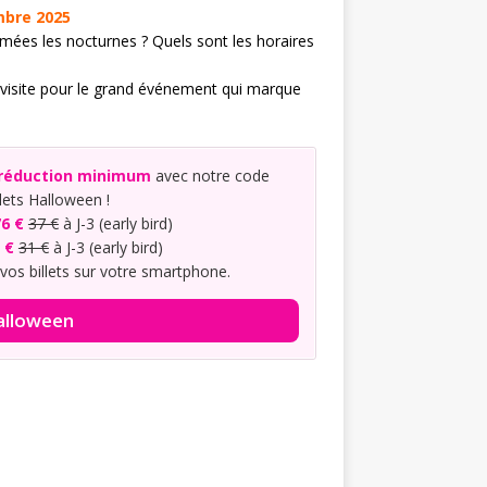
mbre 2025
ées les nocturnes ? Quels sont les horaires
visite pour le grand événement qui marque
réduction minimum
avec notre code
llets Halloween !
76 €
37 €
à J-3 (early bird)
 €
31 €
à J-3 (early bird)
 vos billets sur votre smartphone.
alloween