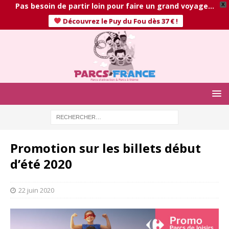
Pas besoin de partir loin pour faire un grand voyage…
X
Découvrez le Puy du Fou dès 37 € !
Promotion sur les billets début
d’été 2020
22 juin 2020